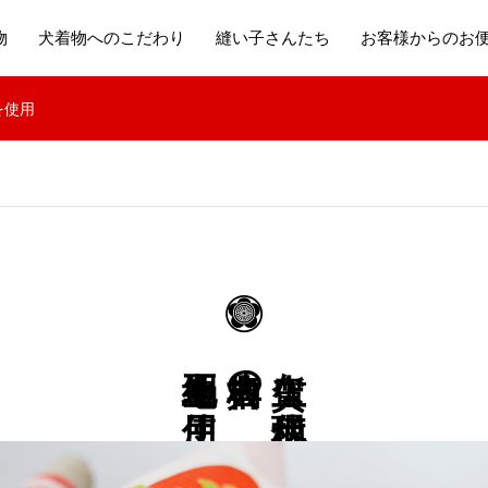
物
犬着物へのこだわり
縫い子さんたち
お客様からのお
を使用
正絹生地を使用
古典柄の
上質な現代柄