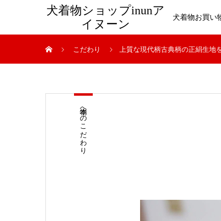
犬着物ショップinunア
犬着物お買い
イヌーン
こだわり
上質な現代柄古典柄の正絹生地
本物へのこだわり