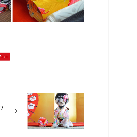
Pin it
ワ