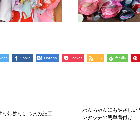
weet
Share
Hatena
Pocket
RSS
feedly
わんちゃんにもやさしい 
飾り帯飾りはつまみ細工
ンタッチの簡単着付け