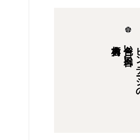
色合い風合い
ビン