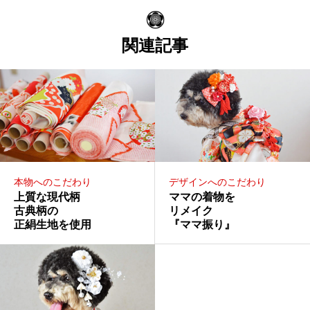
関連記事
本物へのこだわり
デザインへのこだわり
上質な現代柄
ママの着物を
古典柄の
リメイク
正絹生地を使用
『ママ振り』