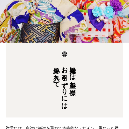
綿を入れて
お引きずりには
襟元には重ね襟
襟元には、白襟に半襟を重ねて本格的なデザイン。重なった襟